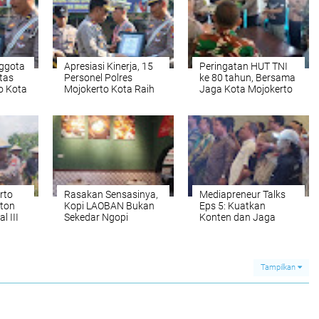
nggota
Apresiasi Kinerja, 15
Peringatan HUT TNI
ntas
Personel Polres
ke 80 tahun, Bersama
o Kota
Mojokerto Kota Raih
Jaga Kota Mojokerto
oba
Penghargaan
Aman
rto
Rasakan Sensasinya,
Mediapreneur Talks
 ton
Kopi LAOBAN Bukan
Eps 5: Kuatkan
l III
Sekedar Ngopi
Konten dan Jaga
Data Pembaca
Tampilkan