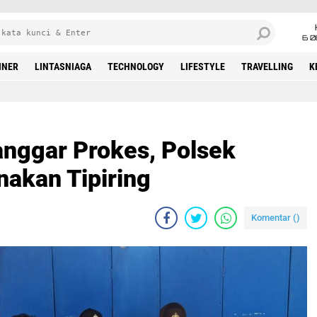
6 0
INER
LINTASNIAGA
TECHNOLOGY
LIFESTYLE
TRAVELLING
K
anggar Prokes, Polsek
nakan Tipiring
Komentar (
)