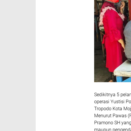
Sedikitnya 5 pel
operasi Yustisi P
Tropodo Kota Mojo
Menurut Pawas (P
Pramono SH yang 
maupun pengendar