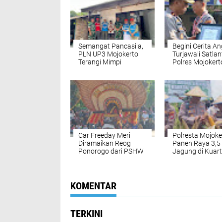
Semangat Pancasila,
Begini Cerita A
PLN UP3 Mojokerto
Turjawali Satla
Terangi Mimpi
Polres Mojokert
Masyarakat Lewat
Gagalkan Nark
Program Light Up The
Siap Edar
Dream di Tiga
Kabupaten
Car Freeday Meri
Polresta Mojoke
Diramaikan Reog
Panen Raya 3,5
Ponorogo dari PSHW
Jagung di Kuarta
TM
KOMENTAR
TERKINI