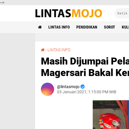
-->
LINTAS INFO
PENDIDIKAN
SOROT
KUL
Masih Dijumpai Pelanggar Prokes, Polsek Magersari Bakal Kenakan Tipiring
›
LINTAS INFO
Masih Dijumpai Pel
Magersari Bakal Ke
lintasmojo
03 Januari 2021, 1:15:00 PM WIB