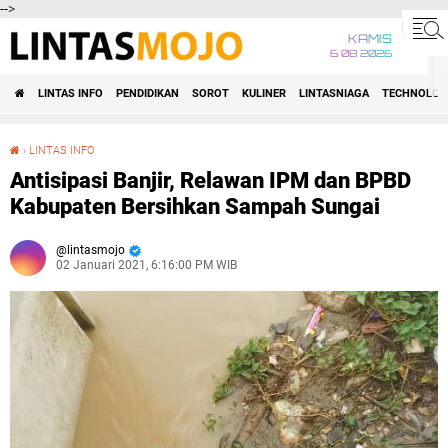
-->
KAMIS
6 08 2026
LINTAS INFO
PENDIDIKAN
SOROT
KULINER
LINTASNIAGA
TECHNOLOG
›
LINTAS INFO
Antisipasi Banjir, Relawan IPM dan BPBD Kabupaten Bersihkan Sampah Sungai
Antisipasi Banjir, Relawan IPM dan BPBD
Kabupaten Bersihkan Sampah Sungai
lintasmojo
02 Januari 2021, 6:16:00 PM WIB