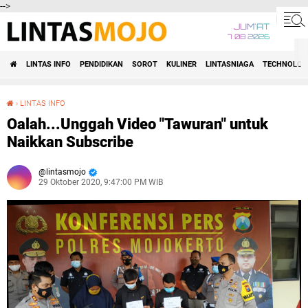
-->
JUM'AT
7 08 2026
LINTAS INFO
PENDIDIKAN
SOROT
KULINER
LINTASNIAGA
TECHNOLOG
›
LINTAS INFO
Oalah...Unggah Video "Tawuran" untuk Naikkan Subscribe
Oalah...Unggah Video "Tawuran" untuk
Naikkan Subscribe
lintasmojo
29 Oktober 2020, 9:47:00 PM WIB