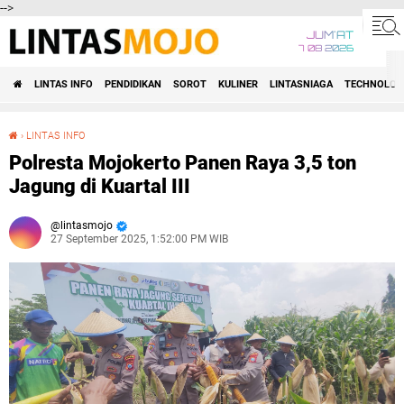
-->
JUM'AT
7 08 2026
LINTAS INFO
PENDIDIKAN
SOROT
KULINER
LINTASNIAGA
TECHNOLOG
›
LINTAS INFO
Polresta Mojokerto Panen Raya 3,5 ton Jagung di Kuartal III
Polresta Mojokerto Panen Raya 3,5 ton
Jagung di Kuartal III
lintasmojo
27 September 2025, 1:52:00 PM WIB