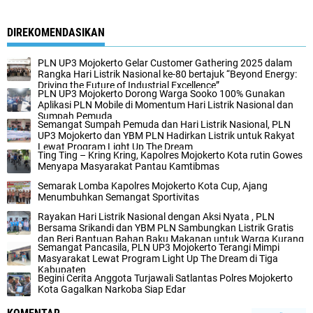
DIREKOMENDASIKAN
PLN UP3 Mojokerto Gelar Customer Gathering 2025 dalam
Rangka Hari Listrik Nasional ke-80 bertajuk “Beyond Energy:
Driving the Future of Industrial Excellence”
PLN UP3 Mojokerto Dorong Warga Sooko 100% Gunakan
Aplikasi PLN Mobile di Momentum Hari Listrik Nasional dan
Sumpah Pemuda
Semangat Sumpah Pemuda dan Hari Listrik Nasional, PLN
UP3 Mojokerto dan YBM PLN Hadirkan Listrik untuk Rakyat
Lewat Program Light Up The Dream
Ting Ting – Kring Kring, Kapolres Mojokerto Kota rutin Gowes
Menyapa Masyarakat Pantau Kamtibmas
Semarak Lomba Kapolres Mojokerto Kota Cup, Ajang
Menumbuhkan Semangat Sportivitas
Rayakan Hari Listrik Nasional dengan Aksi Nyata , PLN
Bersama Srikandi dan YBM PLN Sambungkan Listrik Gratis
dan Beri Bantuan Bahan Baku Makanan untuk Warga Kurang
Semangat Pancasila, PLN UP3 Mojokerto Terangi Mimpi
Mampu
Masyarakat Lewat Program Light Up The Dream di Tiga
Kabupaten
Begini Cerita Anggota Turjawali Satlantas Polres Mojokerto
Kota Gagalkan Narkoba Siap Edar