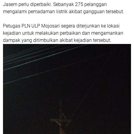
Jasem perlu diperbaiki. Sebanyak 275 pelanggan
mengalami pemadaman listrik akibat gangguan tersebut.
Petugas PLN ULP Mojosari segera diterjunkan ke lokasi
kejadian untuk melakukan perbaikan dan mengamankan
dampak yang ditimbulkan akibat kejadian tersebut.