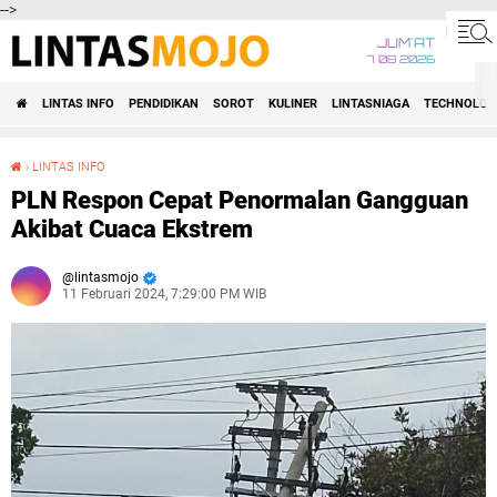
-->
JUM'AT
7 08 2026
LINTAS INFO
PENDIDIKAN
SOROT
KULINER
LINTASNIAGA
TECHNOLOG
›
LINTAS INFO
PLN Respon Cepat Penormalan Gangguan Akibat Cuaca Ekstrem
PLN Respon Cepat Penormalan Gangguan
Akibat Cuaca Ekstrem
lintasmojo
11 Februari 2024, 7:29:00 PM WIB