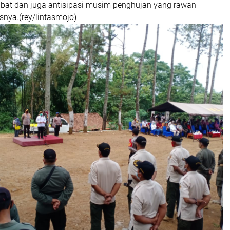
abat dan juga antisipasi musim penghujan yang rawan
snya.(rey/lintasmojo)