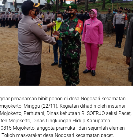
 gelar penanaman bibit pohon di desa Nogosari kecamatan
mojokerto, Minggu (22/11). Kegiatan dihadiri oleh instansi
ojokerto, Perhutani, Dinas kehutaan R. SOERJO seksi Pacet,
ten Mojokerto, Dinas Lingkungan Hidup Kabupaten
 0815 Mojokerto, anggota pramuka , dan sejumlah elemen
 Tokoh masyarakat desa Nogosari.kecamatan pacet,