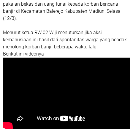
pakaian bekas dan uang tunai kepada korban bencana
banjir di Kecamatan Balerejo Kabupaten Madiun, Selasa
(12/3).
Menurut ketua RW 02 Wiji menuturkan jika aksi
kemanusiaan ini hasil dari spontanitas warga yang hendak
menolong korban banjir beberapa waktu lalu.
Berikut ini videonya