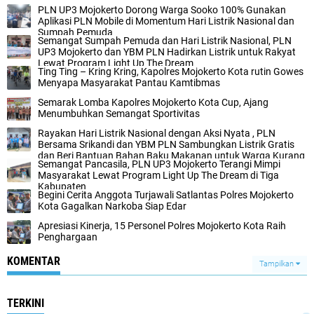
PLN UP3 Mojokerto Dorong Warga Sooko 100% Gunakan
Aplikasi PLN Mobile di Momentum Hari Listrik Nasional dan
Sumpah Pemuda
Semangat Sumpah Pemuda dan Hari Listrik Nasional, PLN
UP3 Mojokerto dan YBM PLN Hadirkan Listrik untuk Rakyat
Lewat Program Light Up The Dream
Ting Ting – Kring Kring, Kapolres Mojokerto Kota rutin Gowes
Menyapa Masyarakat Pantau Kamtibmas
Semarak Lomba Kapolres Mojokerto Kota Cup, Ajang
Menumbuhkan Semangat Sportivitas
Rayakan Hari Listrik Nasional dengan Aksi Nyata , PLN
Bersama Srikandi dan YBM PLN Sambungkan Listrik Gratis
dan Beri Bantuan Bahan Baku Makanan untuk Warga Kurang
Semangat Pancasila, PLN UP3 Mojokerto Terangi Mimpi
Mampu
Masyarakat Lewat Program Light Up The Dream di Tiga
Kabupaten
Begini Cerita Anggota Turjawali Satlantas Polres Mojokerto
Kota Gagalkan Narkoba Siap Edar
Apresiasi Kinerja, 15 Personel Polres Mojokerto Kota Raih
Penghargaan
KOMENTAR
Tampilkan
TERKINI