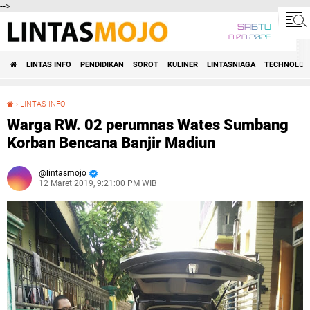
-->
SABTU
8 08 2026
LINTAS INFO
PENDIDIKAN
SOROT
KULINER
LINTASNIAGA
TECHNOLOG
›
LINTAS INFO
Warga RW. 02 perumnas Wates Sumbang Korban Bencana Banjir Madiun
Warga RW. 02 perumnas Wates Sumbang
Korban Bencana Banjir Madiun
lintasmojo
12 Maret 2019, 9:21:00 PM WIB