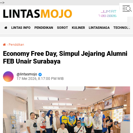
-->
JUM'AT
7 08 2026
LINTAS INFO
PENDIDIKAN
SOROT
KULINER
LINTASNIAGA
TECHNOLOG
›
Pendidikan
Economy Free Day, Simpul Jejaring Alumni FEB Unair Surabaya
Economy Free Day, Simpul Jejaring Alumni
FEB Unair Surabaya
lintasmojo
17 Mei 2026, 8:17:00 PM WIB