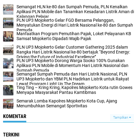
Semangat HLN ke-80 dan Sumpah Pemuda, PLN Kenalkan
Aplikasi PLN Mobile dan Tanamkan Kesadaran Listrik Aman di
Kalangan Pelajar
PLN UP3 Mojokerto Gelar FGD Bersama Pelanggan,
Menyatukan Energi di Hari Listrik Nasional ke-80 dan Sumpah
Pemuda
Manfaatkan Program Pemutihan Pajak, Loket Pelayanan KB
Samsat Mojokerto Dipadati Wajib Pajak
PLN UP3 Mojokerto Gelar Customer Gathering 2025 dalam
Rangka Hari Listrik Nasional ke-80 bertajuk “Beyond Energy:
Driving the Future of Industrial Excellence”
PLN UP3 Mojokerto Dorong Warga Sooko 100% Gunakan
Aplikasi PLN Mobile di Momentum Hari Listrik Nasional dan
Sumpah Pemuda
Semangat Sumpah Pemuda dan Hari Listrik Nasional, PLN
UP3 Mojokerto dan YBM PLN Hadirkan Listrik untuk Rakyat
Lewat Program Light Up The Dream
Ting Ting – Kring Kring, Kapolres Mojokerto Kota rutin Gowes
Menyapa Masyarakat Pantau Kamtibmas
Semarak Lomba Kapolres Mojokerto Kota Cup, Ajang
Menumbuhkan Semangat Sportivitas
KOMENTAR
Tampilkan
TERKINI