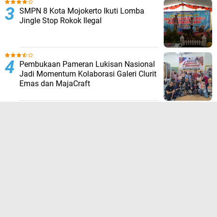
SMPN 8 Kota Mojokerto Ikuti Lomba
Jingle Stop Rokok Ilegal
Pembukaan Pameran Lukisan Nasional
Jadi Momentum Kolaborasi Galeri Clurit
Emas dan MajaCraft
HDCI Mojokerto Raya Touring dan
Meriahkan Lomba Menembak Piala
Danrem
TERPOPULER LAINNYA
FOLLOW US