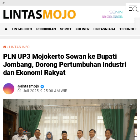
-->
SENIN
10 08 2026
LINTAS INFO
PENDIDIKAN
SOROT
KULINER
LINTASNIAGA
TECHNOLOG
›
LINTAS INFO
PLN UP3 Mojokerto Sowan ke Bupati Jombang, Dorong Pertumbuhan Industri dan Ekonomi Rakyat
PLN UP3 Mojokerto Sowan ke Bupati
Jombang, Dorong Pertumbuhan Industri
dan Ekonomi Rakyat
lintasmojo
01 Juli 2025, 9:25:00 AM WIB