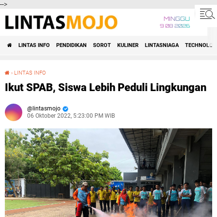
-->
MINGGU
9 08 2026
LINTAS INFO
PENDIDIKAN
SOROT
KULINER
LINTASNIAGA
TECHNOLOG
›
LINTAS INFO
Ikut SPAB, Siswa Lebih Peduli Lingkungan
Ikut SPAB, Siswa Lebih Peduli Lingkungan
lintasmojo
06 Oktober 2022, 5:23:00 PM WIB