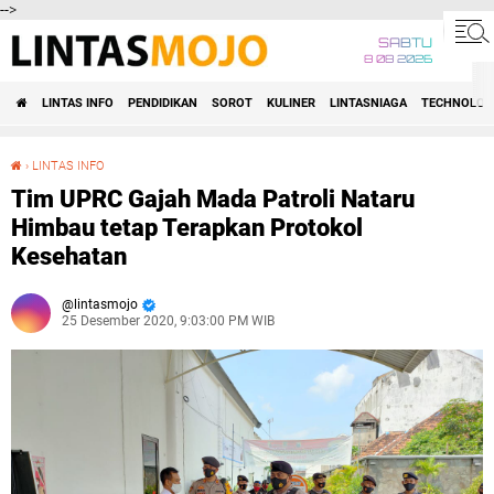
-->
SABTU
8 08 2026
LINTAS INFO
PENDIDIKAN
SOROT
KULINER
LINTASNIAGA
TECHNOLOG
›
LINTAS INFO
Tim UPRC Gajah Mada Patroli Nataru Himbau tetap Terapkan Protokol Kesehatan
Tim UPRC Gajah Mada Patroli Nataru
Himbau tetap Terapkan Protokol
Kesehatan
lintasmojo
25 Desember 2020, 9:03:00 PM WIB