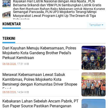
Rayakan Hari Listrik Nasional dengan Aksi Nyata , PLN
Bersama Srikandi dan YBM PLN Sambungkan Listrik Gratis
dan Beri Bantuan Bahan Baku Makanan untuk Warga Kurang
Semangat Pancasila, PLN UP3 Mojokerto Terangi Mimpi
Mampu
Masyarakat Lewat Program Light Up The Dream di Tiga
Kabupaten
KOMENTAR
Tampilkan
TERKINI
Dari Kayuhan Menuju Kebersamaan, Polres
Mojokerto Kota Gandeng Brother Pedal's
Perkuat Kemitraan
08/08/2026,
17:31 WIB
Merawat Kebersamaan Lewat Sabuk
Kamtibmas, Polres Mojokerto Kota
Bersinergi dengan Komunitas Driver Shopee
Food
08/08/2026,
14:54 WIB
Kebakaran Lahan Sebelah Ancam Pabrik, PT
Sun Paper Source Pastikan Penanganan