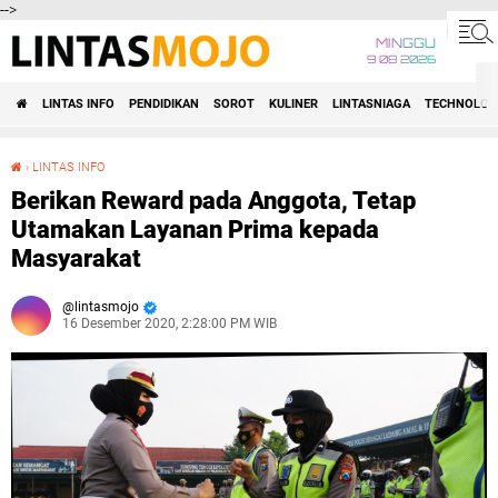
-->
MINGGU
9 08 2026
LINTAS INFO
PENDIDIKAN
SOROT
KULINER
LINTASNIAGA
TECHNOLOG
›
LINTAS INFO
Berikan Reward pada Anggota, Tetap Utamakan Layanan Prima kepada Masyarakat
Berikan Reward pada Anggota, Tetap
Utamakan Layanan Prima kepada
Masyarakat
lintasmojo
16 Desember 2020, 2:28:00 PM WIB