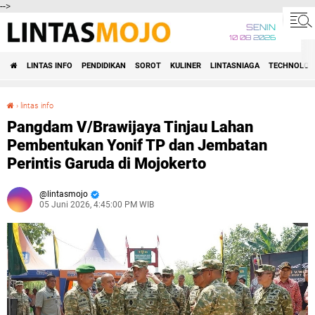
-->
SENIN
10 08 2026
LINTAS INFO
PENDIDIKAN
SOROT
KULINER
LINTASNIAGA
TECHNOLOG
›
lintas info
Pangdam V/Brawijaya Tinjau Lahan Pembentukan Yonif TP dan Jembatan Perintis Garuda di Mojokerto
Pangdam V/Brawijaya Tinjau Lahan
Pembentukan Yonif TP dan Jembatan
Perintis Garuda di Mojokerto
lintasmojo
05 Juni 2026, 4:45:00 PM WIB