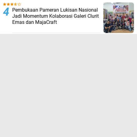
Pembukaan Pameran Lukisan Nasional
Jadi Momentum Kolaborasi Galeri Clurit
Emas dan MajaCraft
Carikami: Platform Pencarian Informasi
dan Peluang yang Praktis untuk Semua
Kebutuhan
TERPOPULER LAINNYA
FOLLOW US
About
Contact Us