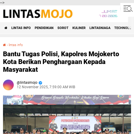
-->
JUM'AT
7 08 2026
LINTAS INFO
PENDIDIKAN
SOROT
KULINER
LINTASNIAGA
TECHNOLOG
›
lintas info
Bantu Tugas Polisi, Kapolres Mojokerto Kota Berikan Penghargaan Kepada Masyarakat
Bantu Tugas Polisi, Kapolres Mojokerto
Kota Berikan Penghargaan Kepada
Masyarakat
lintasmojo
12 November 2025, 7:59:00 AM WIB