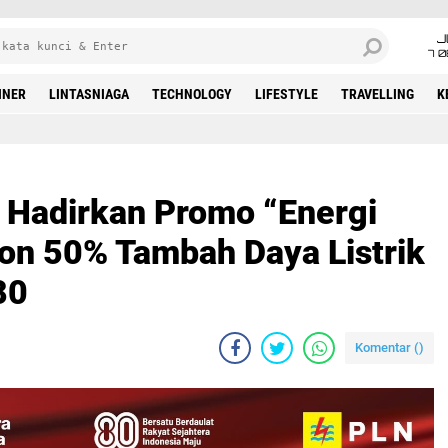
J
7 
INER
LINTASNIAGA
TECHNOLOGY
LIFESTYLE
TRAVELLING
K
 Hadirkan Promo “Energi
n 50% Tambah Daya Listrik
80
Komentar (
)