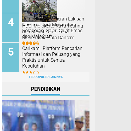
Pembukaan Pameran Lukisan
Nasional Jadi Momentum
HDCI Mojokerto Raya Touring
Kolaborasi Galeri Clurit Emas
dan Meriahkan Lomba
dan MajaCraft
Menembak Piala Danrem
Carikami: Platform Pencarian
Informasi dan Peluang yang
Praktis untuk Semua
Kebutuhan
TERPOPULER LAINNYA
PENDIDIKAN