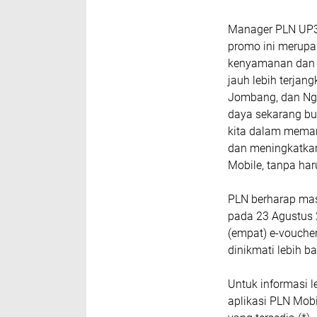
Manager PLN UP3
promo ini merup
kenyamanan dan k
jauh lebih terjan
Jombang, dan Ng
daya sekarang bu
kita dalam memanf
dan meningkatkan
Mobile, tanpa har
PLN berharap mas
pada 23 Agustus 
(empat) e-vouche
dinikmati lebih b
Untuk informasi 
aplikasi PLN Mob