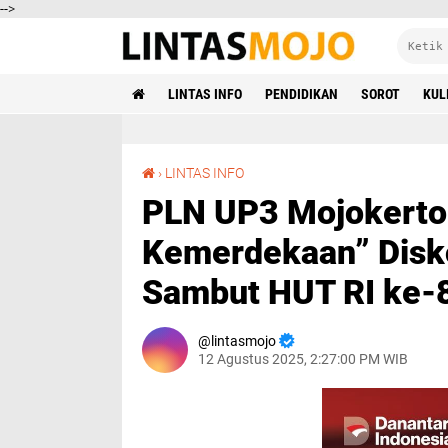
-->
LINTAS INFO
PENDIDIKAN
SOROT
KUL
PLN UP3 Mojokerto Hadirkan Promo “Energi Kemerdekaan” Diskon 50% Tambah Daya Listrik Sambut HUT RI ke-80
›
LINTAS INFO
PLN UP3 Mojokerto
Kemerdekaan” Disko
Sambut HUT RI ke-
lintasmojo
12 Agustus 2025, 2:27:00 PM WIB