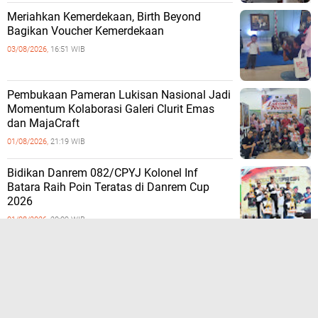
Meriahkan Kemerdekaan, Birth Beyond
Bagikan Voucher Kemerdekaan
03/08/2026,
16:51 WIB
Pembukaan Pameran Lukisan Nasional Jadi
Momentum Kolaborasi Galeri Clurit Emas
dan MajaCraft
01/08/2026,
21:19 WIB
Bidikan Danrem 082/CPYJ Kolonel Inf
Batara Raih Poin Teratas di Danrem Cup
2026
01/08/2026,
20:09 WIB
LIHAT SEMUA
TERPOPULER