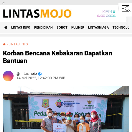
-->
KAMIS
6 08 2026
LINTAS INFO
PENDIDIKAN
SOROT
KULINER
LINTASNIAGA
TECHNOLOG
›
LINTAS INFO
Korban Bencana Kebakaran Dapatkan Bantuan
Korban Bencana Kebakaran Dapatkan
Bantuan
lintasmojo
14 Mei 2022, 12:42:00 PM WIB