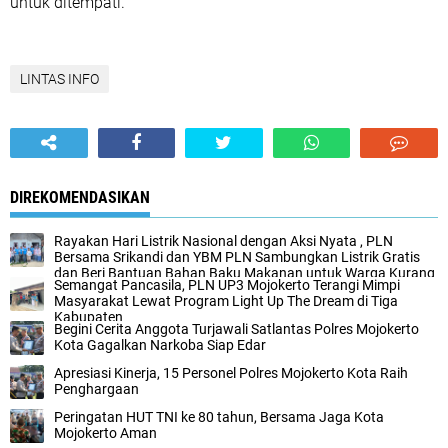
untuk ditempati.
LINTAS INFO
DIREKOMENDASIKAN
Rayakan Hari Listrik Nasional dengan Aksi Nyata , PLN
Bersama Srikandi dan YBM PLN Sambungkan Listrik Gratis
dan Beri Bantuan Bahan Baku Makanan untuk Warga Kurang
Semangat Pancasila, PLN UP3 Mojokerto Terangi Mimpi
Mampu
Masyarakat Lewat Program Light Up The Dream di Tiga
Kabupaten
Begini Cerita Anggota Turjawali Satlantas Polres Mojokerto
Kota Gagalkan Narkoba Siap Edar
Apresiasi Kinerja, 15 Personel Polres Mojokerto Kota Raih
Penghargaan
Peringatan HUT TNI ke 80 tahun, Bersama Jaga Kota
Mojokerto Aman