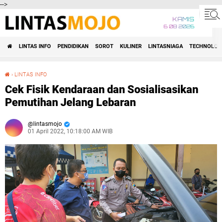
-->
KAMIS
6 08 2026
LINTAS INFO
PENDIDIKAN
SOROT
KULINER
LINTASNIAGA
TECHNOLOG
›
LINTAS INFO
Cek Fisik Kendaraan dan Sosialisasikan Pemutihan Jelang Lebaran
Cek Fisik Kendaraan dan Sosialisasikan
Pemutihan Jelang Lebaran
lintasmojo
01 April 2022, 10:18:00 AM WIB