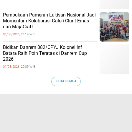
Pembukaan Pameran Lukisan Nasional Jadi
Momentum Kolaborasi Galeri Clurit Emas
dan MajaCraft
01/08/2026,
21:19 WIB
Bidikan Danrem 082/CPYJ Kolonel Inf
Batara Raih Poin Teratas di Danrem Cup
2026
01/08/2026,
20:09 WIB
LIHAT SEMUA
TERPOPULER
Siswa SMK Tamansiswa Mojokerto
Magang Kerja di Perusahan Lokal dan
Perusahaan di Jepang