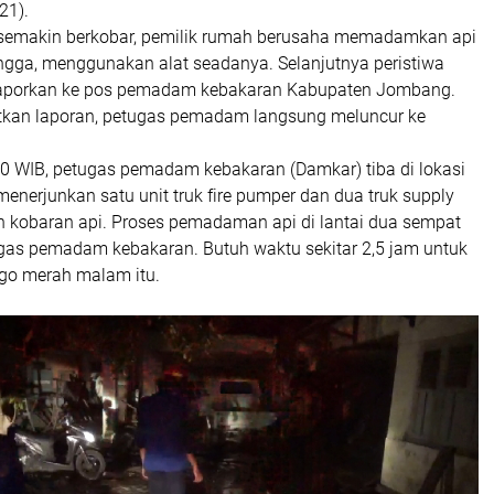
21).
 semakin berkobar, pemilik rumah berusaha memadamkan api
angga, menggunakan alat seadanya. Selanjutnya peristiwa
ilaporkan ke pos pemadam kebakaran Kabupaten Jombang.
tkan laporan, petugas pemadam langsung meluncur ke
30 WIB, petugas pemadam kebakaran (Damkar) tiba di lokasi
enerjunkan satu unit truk fire pumper dan dua truk supply
 kobaran api. Proses pemadaman api di lantai dua sempat
gas pemadam kebakaran. Butuh waktu sekitar 2,5 jam untuk
ago merah malam itu.