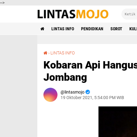
-->
LINTAS INFO
PENDIDIKAN
SOROT
KUL
Kobaran Api Hanguskan Dua Kamar Rumah di Jombang
›
LINTAS INFO
Kobaran Api Hangu
Jombang
lintasmojo
19 Oktober 2021, 5:54:00 PM WIB