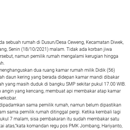
da sebuah rumah di Dusun/Desa Ceweng, Kecamatan Diwek,
g, Senin (18/10/2021) malam. Tidak ada korban jiwa
ersebut, namun pemilik rumah mengalami kerugian hingga
ah.
enghanguskan dua ruang kamar rumah milik Didik (56)
ah daun kering yang berada didepan kamar mandi dibakar
ah yang masih duduk di bangku SMP sekitar pukul 17.00 WIB.
 angin yang kencang, membuat api membakar atap kamar
erkobar.
 dipadamkan sama pemilik rumah, namun belum dipastikan
am sama pemilik rumah ditinggal pergi. Ketika kembali lagi
pukul 7 malam, sisa pembakaran itu sudah membakar satu
tai atas,"kata komandan regu pos PMK Jombang, Hariyanto,