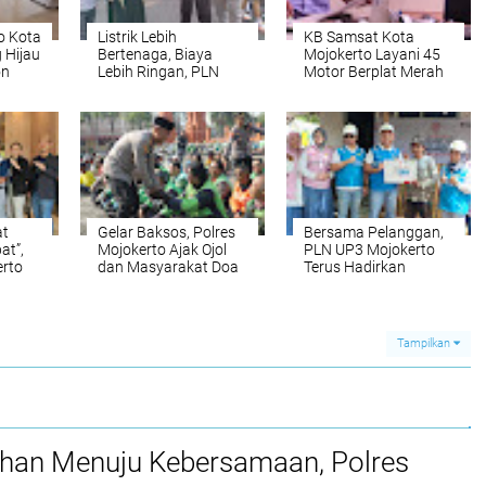
o Kota
Listrik Lebih
KB Samsat Kota
 Hijau
Bertenaga, Biaya
Mojokerto Layani 45
on
Lebih Ringan, PLN
Motor Berplat Merah
Gelar Promo Kalcer di
Car Free Day
Jombang
at
Gelar Baksos, Polres
Bersama Pelanggan,
at”,
Mojokerto Ajak Ojol
PLN UP3 Mojokerto
rto
dan Masyarakat Doa
Terus Hadirkan
 di
Bersama untuk Negeri
Terang untuk Negeri
Lewat Program Sosial
Light Up The Dream
Tampilkan
uhan Menuju Kebersamaan, Polres