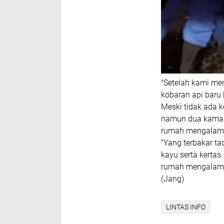
"Setelah kami me
kobaran api baru 
Meski tidak ada k
namun dua kamar b
rumah mengalami 
"Yang terbakar ta
kayu serta kertas
rumah mengalami k
(Jang)
LINTAS INFO