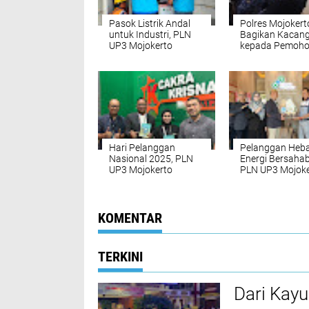
Pasok Listrik Andal
Polres Mojokert
untuk Industri, PLN
Bagikan Kacang
UP3 Mojokerto
kepada Pemoh
Energize Pasang Baru
SKCK
dan Tambah Daya
Pelanggan Tegangan
Menengah
Hari Pelanggan
Pelanggan Heb
Nasional 2025, PLN
Energi Bersahab
UP3 Mojokerto
PLN UP3 Mojoke
Gencarkan Promo
Perkuat Layanan
Tambah Daya Lewat
Hari Pelanggan
Talkshow Interaktif
Nasional
KOMENTAR
TERKINI
Dari Kay