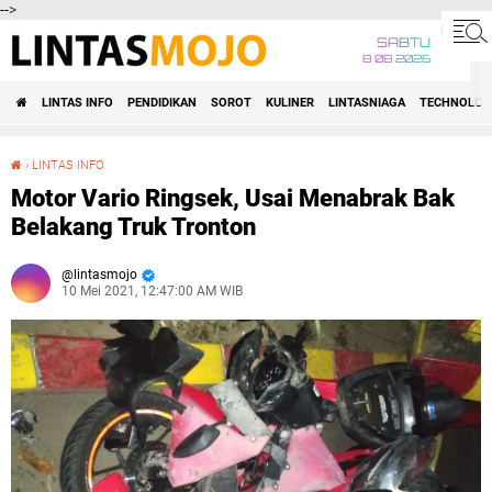
-->
SABTU
8 08 2026
LINTAS INFO
PENDIDIKAN
SOROT
KULINER
LINTASNIAGA
TECHNOLOG
›
LINTAS INFO
Motor Vario Ringsek, Usai Menabrak Bak Belakang Truk Tronton
Motor Vario Ringsek, Usai Menabrak Bak
Belakang Truk Tronton
lintasmojo
10 Mei 2021, 12:47:00 AM WIB