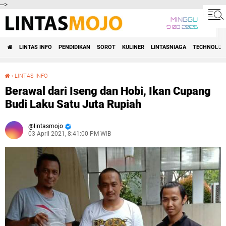
-->
MINGGU
9 08 2026
LINTAS INFO
PENDIDIKAN
SOROT
KULINER
LINTASNIAGA
TECHNOLOG
›
LINTAS INFO
Berawal dari Iseng dan Hobi, Ikan Cupang Budi Laku Satu Juta Rupiah
Berawal dari Iseng dan Hobi, Ikan Cupang
Budi Laku Satu Juta Rupiah
lintasmojo
03 April 2021, 8:41:00 PM WIB