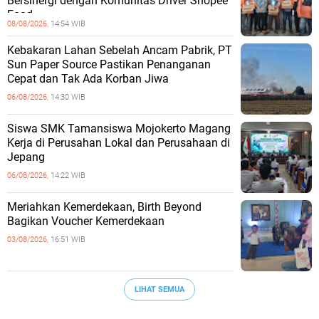
Bersinergi dengan Komunitas Driver Shopee
Food
08/08/2026,
14:54 WIB
Kebakaran Lahan Sebelah Ancam Pabrik, PT
Sun Paper Source Pastikan Penanganan
Cepat dan Tak Ada Korban Jiwa
06/08/2026,
14:30 WIB
Siswa SMK Tamansiswa Mojokerto Magang
Kerja di Perusahan Lokal dan Perusahaan di
Jepang
06/08/2026,
14:22 WIB
Meriahkan Kemerdekaan, Birth Beyond
Bagikan Voucher Kemerdekaan
03/08/2026,
16:51 WIB
LIHAT SEMUA