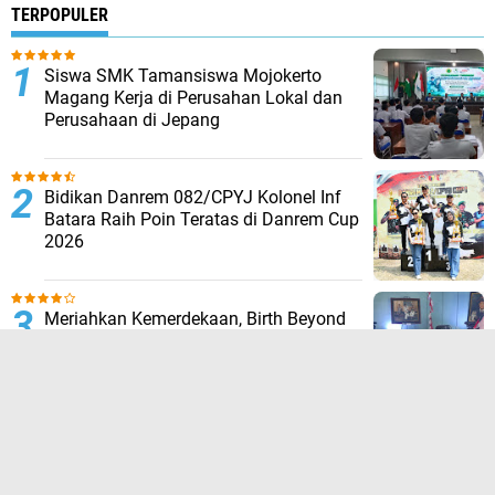
TERPOPULER
Siswa SMK Tamansiswa Mojokerto
Magang Kerja di Perusahan Lokal dan
Perusahaan di Jepang
Bidikan Danrem 082/CPYJ Kolonel Inf
Batara Raih Poin Teratas di Danrem Cup
2026
Meriahkan Kemerdekaan, Birth Beyond
Bagikan Voucher Kemerdekaan
Pembukaan Pameran Lukisan Nasional
Jadi Momentum Kolaborasi Galeri Clurit
Emas dan MajaCraft