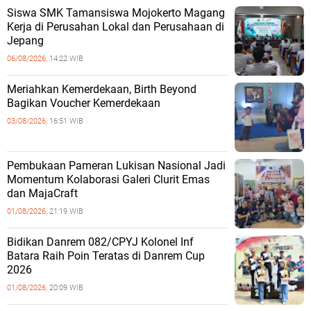
Siswa SMK Tamansiswa Mojokerto Magang
Kerja di Perusahan Lokal dan Perusahaan di
Jepang
06/08/2026,
14:22 WIB
Meriahkan Kemerdekaan, Birth Beyond
Bagikan Voucher Kemerdekaan
03/08/2026,
16:51 WIB
Pembukaan Pameran Lukisan Nasional Jadi
Momentum Kolaborasi Galeri Clurit Emas
dan MajaCraft
01/08/2026,
21:19 WIB
Bidikan Danrem 082/CPYJ Kolonel Inf
Batara Raih Poin Teratas di Danrem Cup
2026
01/08/2026,
20:09 WIB