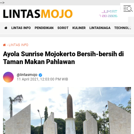
-->
JUM'AT
7 08 2026
LINTAS INFO
PENDIDIKAN
SOROT
KULINER
LINTASNIAGA
TECHNOLOG
›
LINTAS INFO
Ayola Sunrise Mojokerto Bersih-bersih di Taman Makan Pahlawan
Ayola Sunrise Mojokerto Bersih-bersih di
Taman Makan Pahlawan
lintasmojo
11 April 2021, 12:03:00 PM WIB