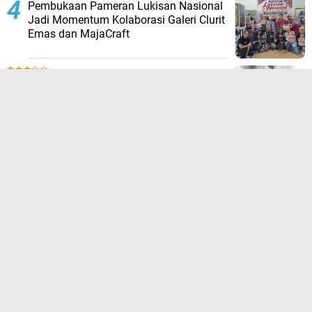
Pembukaan Pameran Lukisan Nasional
Jadi Momentum Kolaborasi Galeri Clurit
Emas dan MajaCraft
Carikami: Platform Pencarian Informasi
dan Peluang yang Praktis untuk Semua
Kebutuhan
TERPOPULER LAINNYA
FOLLOW US
About
Contact Us
Copyright ©
2026 Berita Mojokerto dan Sekitarnya