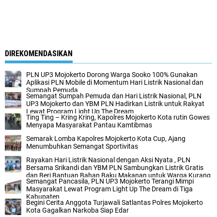
DIREKOMENDASIKAN
PLN UP3 Mojokerto Dorong Warga Sooko 100% Gunakan
Aplikasi PLN Mobile di Momentum Hari Listrik Nasional dan
Sumpah Pemuda
Semangat Sumpah Pemuda dan Hari Listrik Nasional, PLN
UP3 Mojokerto dan YBM PLN Hadirkan Listrik untuk Rakyat
Lewat Program Light Up The Dream
Ting Ting – Kring Kring, Kapolres Mojokerto Kota rutin Gowes
Menyapa Masyarakat Pantau Kamtibmas
Semarak Lomba Kapolres Mojokerto Kota Cup, Ajang
Menumbuhkan Semangat Sportivitas
Rayakan Hari Listrik Nasional dengan Aksi Nyata , PLN
Bersama Srikandi dan YBM PLN Sambungkan Listrik Gratis
dan Beri Bantuan Bahan Baku Makanan untuk Warga Kurang
Semangat Pancasila, PLN UP3 Mojokerto Terangi Mimpi
Mampu
Masyarakat Lewat Program Light Up The Dream di Tiga
Kabupaten
Begini Cerita Anggota Turjawali Satlantas Polres Mojokerto
Kota Gagalkan Narkoba Siap Edar