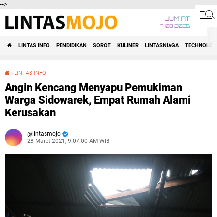
-->
JUM'AT
7 08 2026
LINTAS INFO
PENDIDIKAN
SOROT
KULINER
LINTASNIAGA
TECHNOLOG
›
LINTAS INFO
Angin Kencang Menyapu Pemukiman Warga Sidowarek, Empat Rumah Alami Kerusakan
Angin Kencang Menyapu Pemukiman
Warga Sidowarek, Empat Rumah Alami
Kerusakan
lintasmojo
28 Maret 2021, 9:07:00 AM WIB