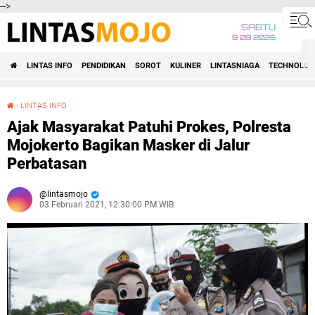
-->
SABTU
8 08 2026
LINTAS INFO
PENDIDIKAN
SOROT
KULINER
LINTASNIAGA
TECHNOLOG
›
LINTAS INFO
Ajak Masyarakat Patuhi Prokes, Polresta Mojokerto Bagikan Masker di Jalur Perbatasan
Ajak Masyarakat Patuhi Prokes, Polresta
Mojokerto Bagikan Masker di Jalur
Perbatasan
lintasmojo
03 Februari 2021, 12:30:00 PM WIB