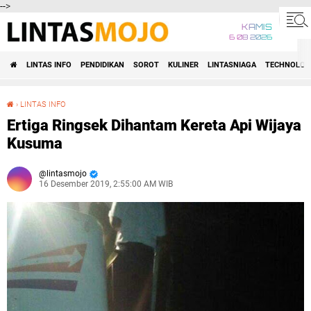
-->
KAMIS
6 08 2026
LINTAS INFO
PENDIDIKAN
SOROT
KULINER
LINTASNIAGA
TECHNOLOG
›
LINTAS INFO
Ertiga Ringsek Dihantam Kereta Api Wijaya Kusuma
Ertiga Ringsek Dihantam Kereta Api Wijaya
Kusuma
lintasmojo
16 Desember 2019, 2:55:00 AM WIB