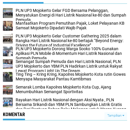
PLN UP3 Mojokerto Gelar FGD Bersama Pelanggan,
Menyatukan Energi di Hari Listrik Nasional ke-80 dan Sumpah
Pemuda
Manfaatkan Program Pemutihan Pajak, Loket Pelayanan KB
Samsat Mojokerto Dipadati Wajib Pajak
PLN UP3 Mojokerto Gelar Customer Gathering 2025 dalam
Rangka Hari Listrik Nasional ke-80 bertajuk “Beyond Energy:
Driving the Future of Industrial Excellence”
PLN UP3 Mojokerto Dorong Warga Sooko 100% Gunakan
Aplikasi PLN Mobile di Momentum Hari Listrik Nasional dan
Sumpah Pemuda
Semangat Sumpah Pemuda dan Hari Listrik Nasional, PLN
UP3 Mojokerto dan YBM PLN Hadirkan Listrik untuk Rakyat
Lewat Program Light Up The Dream
Ting Ting – Kring Kring, Kapolres Mojokerto Kota rutin Gowes
Menyapa Masyarakat Pantau Kamtibmas
Semarak Lomba Kapolres Mojokerto Kota Cup, Ajang
Menumbuhkan Semangat Sportivitas
Rayakan Hari Listrik Nasional dengan Aksi Nyata , PLN
Bersama Srikandi dan YBM PLN Sambungkan Listrik Gratis
dan Beri Bantuan Bahan Baku Makanan untuk Warga Kurang
Mampu
KOMENTAR
Tampilkan