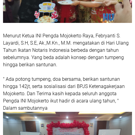
Menurut Ketua INI Pengda Mojokerto Raya, Febryanti S.
Layardi, S.H, S.E, Ak.,M.Kn., M.M. mengatakan di Hari Ulang
Tahun Ikatan Notaris Indonesia berbeda dengan tahun
sebelumnya. Yang beda adalah konsep dengan tumpeng
hingga berikan santunan.
" Ada potong tumpeng, doa bersama, berikan santunan
hingga 142jt, serta sosialisasi dari BPJS Ketenagakerjaan
Mojokerto. Dan Terima kasih kepada seluruh anggota
Pengda INI Mojokerto ikut hadir di acara ulang tahun, "
Dalam sambutannya