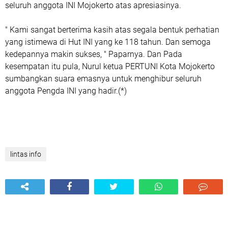
seluruh anggota INI Mojokerto atas apresiasinya.
" Kami sangat berterima kasih atas segala bentuk perhatian
yang istimewa di Hut INI yang ke 118 tahun. Dan semoga
kedepannya makin sukses, " Paparnya. Dan Pada
kesempatan itu pula, Nurul ketua PERTUNI Kota Mojokerto
sumbangkan suara emasnya untuk menghibur seluruh
anggota Pengda INI yang hadir.(*)
lintas info