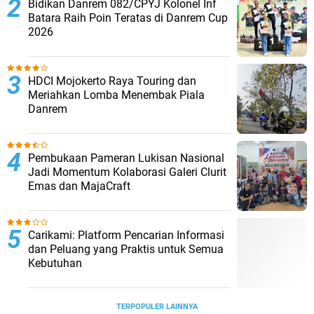
Bidikan Danrem 082/CPYJ Kolonel Inf
Batara Raih Poin Teratas di Danrem Cup
2026
HDCI Mojokerto Raya Touring dan
Meriahkan Lomba Menembak Piala
Danrem
Pembukaan Pameran Lukisan Nasional
Jadi Momentum Kolaborasi Galeri Clurit
Emas dan MajaCraft
Carikami: Platform Pencarian Informasi
dan Peluang yang Praktis untuk Semua
Kebutuhan
TERPOPULER LAINNYA