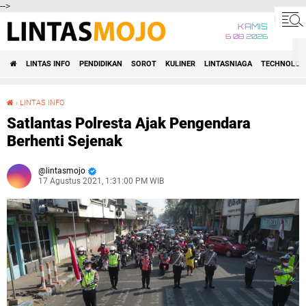
-->
KAMIS
6 08 2026
LINTAS INFO
PENDIDIKAN
SOROT
KULINER
LINTASNIAGA
TECHNOLOG
›
LINTAS INFO
Satlantas Polresta Ajak Pengendara Berhenti Sejenak
Satlantas Polresta Ajak Pengendara
Berhenti Sejenak
lintasmojo
17 Agustus 2021, 1:31:00 PM WIB