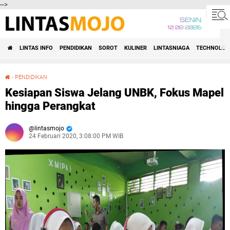
-->
SENIN
10 08 2026
LINTAS INFO
PENDIDIKAN
SOROT
KULINER
LINTASNIAGA
TECHNOLOG
›
PENDIDIKAN
Kesiapan Siswa Jelang UNBK, Fokus Mapel hingga Perangkat
Kesiapan Siswa Jelang UNBK, Fokus Mapel
hingga Perangkat
lintasmojo
24 Februari 2020, 3:08:00 PM WIB